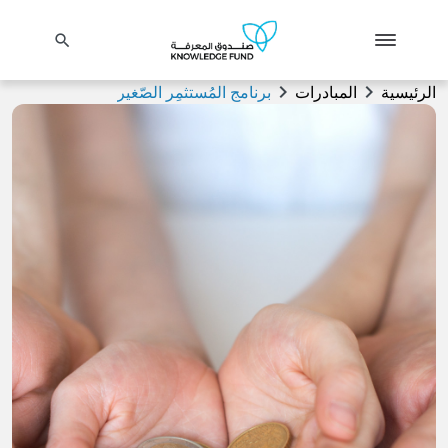
search
chevron_right
chevron_right
الرئيسية
المبادرات
برنامج المُستثمِر الصّغير