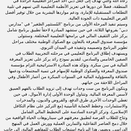
رعاه الله والتي تهدف إلى جعل دبي أحد المراكز التعليمية الرائدة في
المنطقة، فضلاً عن دورها في تعزيز الأنظمة التعليمية التي تسهم في تلبية
التطلعات المستقبلية للإمارة، ودعم مواردها البشرية من خلال توفير أفضل
الفرص التعليمية ذات الجودة العالية.
وسيتم تنفيذ المرحلة الأولى من برنامج "المُستثمِر الصّغير" في "مدارس
دبي" بفروعها الثلاثة، في حين ستشهد المبادرة لاحقاً تطبيق برنامج شامل
يركز على التثقيف المالي في برامجها التعليمية المختلفة. وستتولى
مؤسسة صندوق المعرفة بالتعاون مع الصكوك الوطنية مختلف مراحل
تطوير البرنامج وتصميمه وتنفيذه في الميدان التربوي.
ويستهدف إطلاق البرنامج التعليمي في مرحلته التجريبية الطلاب في
الصفين الخامس والسادس، لتقديم نموذج رائد يركز على تعزيز المعرفة
المالية في سن مبكرة. وتؤكد هذه المبادرة الاستراتيجية التزام مؤسسة
صندوق المعرفة والصكوك الوطنية للإسهام في تنمية المجتمعات ودعمها
بالثقافة والمسؤولية المالية في السنوات المبكرة من أعمار الأطفال وفي
المراحل اللاحقة من حياتهم.
ويتكون البرنامج من ست وحدات تهدف إلى تزويد الطلاب بالفهم العميق
لأسس المعرفة المالية. وتتناول الوحدة الأولى إدارة الأموال، في حين
تغطي الوحدات الأخرى طرق الدفع، والقروض والديون، والمدخرات
والاستثمارات، وخطط الحماية التأمينية (مع التركيز على نظام التكافل
الإسلامي)، وتركز الوحدة السادسة على التخطيط المالي الشامل
وتتاح للطلاب الفرصة لتطبيق معرفتهم في سيناريوهات الحياة الواقعية من
خلال دمج العناصر التفاعلية والتمارين العملية وورش العمل في المنهج
الدراسي. ويضمن هذا البرنامج استيعاب الطلاب للمفاهيم المالية، إلى جانب