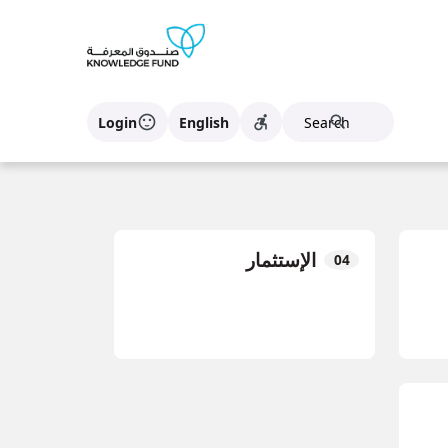
sentiment_satisfied
accessible_forward
search
Login
English
Accessibility
الإستثمار